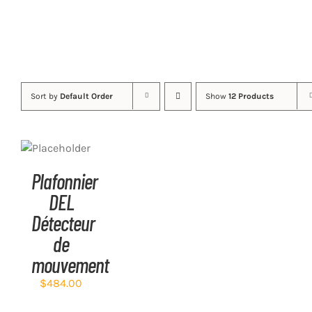
Sort by
Default Order
Show
12 Products
ADD TO
CART
/
DETAILS
Plafonnier
DEL
Détecteur
de
mouvement
$
484.00