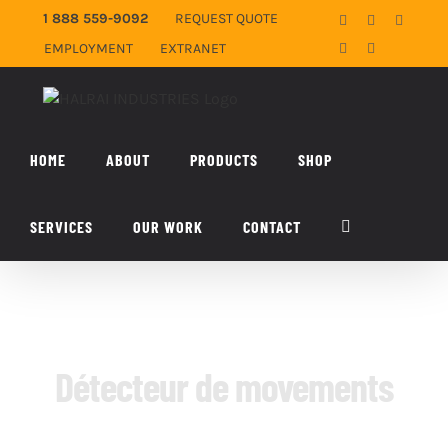
Skip
1 888 559-9092
REQUEST QUOTE
Facebook
X
YouTub
to
EMPLOYMENT
EXTRANET
LinkedIn
Email
content
HOME
ABOUT
PRODUCTS
SHOP
SERVICES
OUR WORK
CONTACT
Détecteur de movements