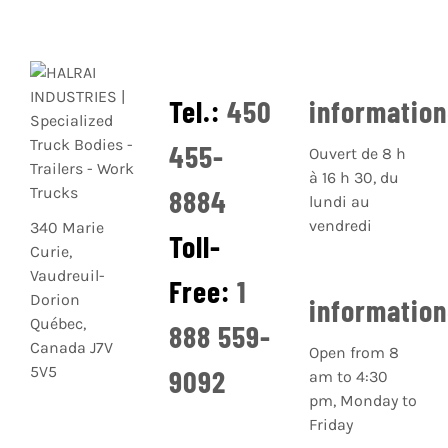
Tel.:
450
informatio
455-
Ouvert de 8 h
à 16 h 30, du
8884
lundi au
vendredi
340 Marie
Toll-
Curie,
Vaudreuil-
Free:
1
Dorion
informatio
Québec,
888 559-
Canada J7V
Open from 8
5V5
9092
am to 4:30
pm, Monday to
Friday