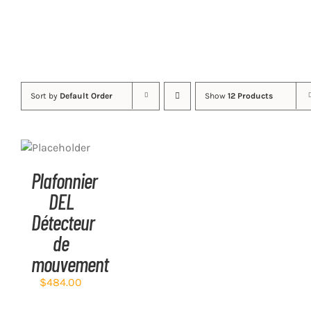
Sort by
Default Order
Show
12 Products
ADD TO
CART
/
DETAILS
Plafonnier
DEL
Détecteur
de
mouvement
$
484.00