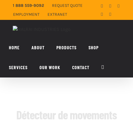
Skip
1 888 559-9092
REQUEST QUOTE
Facebook
X
YouTub
to
EMPLOYMENT
EXTRANET
LinkedIn
Email
content
HOME
ABOUT
PRODUCTS
SHOP
SERVICES
OUR WORK
CONTACT
Détecteur de movements