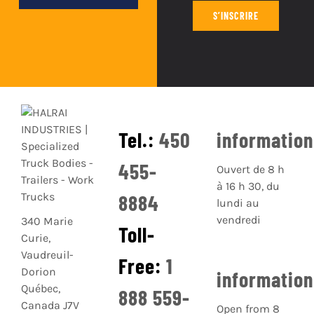
S’INSCRIRE
Tel.:
450
informatio
455-
Ouvert de 8 h
à 16 h 30, du
8884
lundi au
vendredi
340 Marie
Toll-
Curie,
Vaudreuil-
Free:
1
Dorion
informatio
Québec,
888 559-
Canada J7V
Open from 8