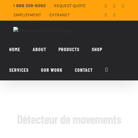
Skip
1 888 559-9092
REQUEST QUOTE
Facebook
X
YouTub
to
EMPLOYMENT
EXTRANET
LinkedIn
Email
content
HOME
ABOUT
PRODUCTS
SHOP
SERVICES
OUR WORK
CONTACT
Détecteur de movements