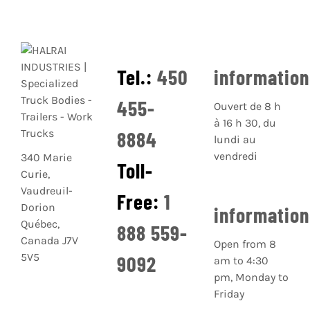
Tel.:
450
informatio
455-
Ouvert de 8 h
à 16 h 30, du
8884
lundi au
vendredi
340 Marie
Toll-
Curie,
Vaudreuil-
Free:
1
Dorion
informatio
Québec,
888 559-
Canada J7V
Open from 8
5V5
9092
am to 4:30
pm, Monday to
Friday