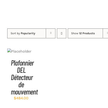
Sort by
Popularity
Show
12 Products
ADD TO
CART
/
DETAILS
Plafonnier
DEL
Détecteur
de
mouvement
$
484.00